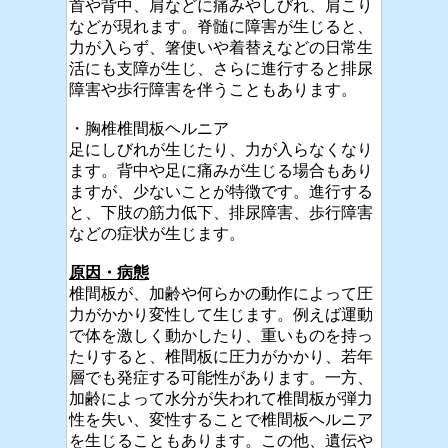
首や背中、肩などに痛みやしびれ、肩こり
などが現れます。脊髄に障害が生じると、
力が入らず、箸使いや着替えなどの日常生
活にも支障が生じ、さらに進行すると排尿
障害や歩行障害を伴うこともあります。
・胸椎椎間板ヘルニア
足にしびれが生じたり、力が入らなくなり
ます。背中や足に痛みが生じる場合もあり
ますが、少ないことが特徴です。進行する
と、下肢の筋力低下、排尿障害、歩行障害
などの症状が生じます。
原因・病態
椎間板が、加齢や何らかの動作によって圧
力がかかり変性して生じます。例えば運動
で体を激しく動かしたり、重いものを持っ
たりすると、椎間板に圧力がかかり、若年
層でも発症する可能性があります。一方、
加齢によって水分が失われて椎間板が弾力
性を失い、変性することで椎間板ヘルニア
を生じることもあります。この他、遺伝や