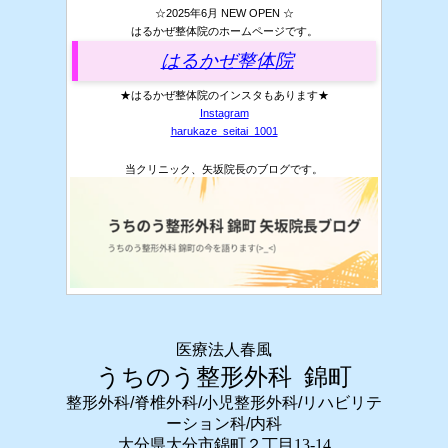
☆2025年6月 NEW OPEN ☆
はるかぜ整体院のホームページです。
はるかぜ整体院
★はるかぜ整体院のインスタもあります★
Instagram
harukaze_seitai_1001
当クリニック、矢坂院長のブログです。
医療法人春風
うちのう整形外科 錦町
整形外科/脊椎外科/小児整形外科/リハビリテ
ーション科/内科
大分県大分市錦町２丁目13-14